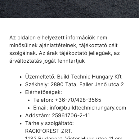
Az oldalon elhelyezett információk nem
minősülnek ajánlattételnek, tájékoztató célt
szolgálnak. Az árak tájékoztató jellegűek, az
árváltoztatás jogát fenntartjuk
Üzemeltető: Build Technic Hungary Kft
Székhely: 2890 Tata, Faller Jenő utca 2
Elérhetőségek:
Telefon: +36-70/428-3565
Email: info@buildtechnichungary.com
Adószám: 25961706-2-11
Tárhely szolgáltató:
RACKFOREST ZRT.
1132 Budapest, Victor Hugo utca 11.em.