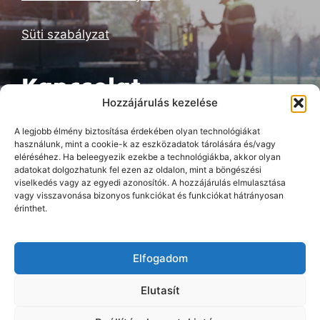
Süti szabályzat
Kapcsolat
Hozzájárulás kezelése
Build Technic Hungary Kft
A legjobb élmény biztosítása érdekében olyan technológiákat
használunk, mint a cookie-k az eszközadatok tárolására és/vagy
eléréséhez. Ha beleegyezik ezekbe a technológiákba, akkor olyan
adatokat dolgozhatunk fel ezen az oldalon, mint a böngészési
+36-70/428-3565
viselkedés vagy az egyedi azonosítók. A hozzájárulás elmulasztása
vagy visszavonása bizonyos funkciókat és funkciókat hátrányosan
érinthet.
buildtechnichungary@gmail.com
Tata, Faller Jenő u. 2.
Elfogadom
Elutasít