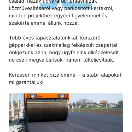
családi házak udvaráról, társasházak
közművesítéséről vagy parkosított kertekről,
minden projekthez egyedi figyelemmel és
szakértelemmel állunk hozzá.
Több éves tapasztalatunkkal, korszerű
gépparkkal és szakmailag felkészült csapattal
dolgozunk azon, hogy ügyfeleink elképzeléseit
ne csak megvalósítsuk, hanem túlteljesítsük.
Keressen minket bizalommal – a stabil alapokat
mi garantáljuk!