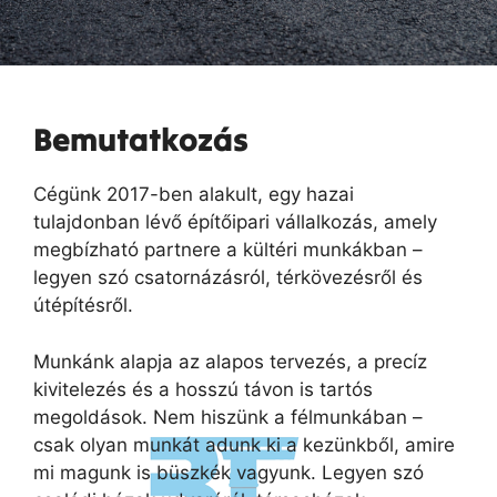
Bemutatkozás
Cégünk 2017-ben alakult, egy hazai
tulajdonban lévő építőipari vállalkozás, amely
megbízható partnere a kültéri munkákban –
legyen szó csatornázásról, térkövezésről és
útépítésről.
Munkánk alapja az alapos tervezés, a precíz
kivitelezés és a hosszú távon is tartós
megoldások. Nem hiszünk a félmunkában –
csak olyan munkát adunk ki a kezünkből, amire
mi magunk is büszkék vagyunk. Legyen szó