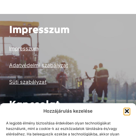
Impresszum
Impresszum
Adatvédelmi szabályzat
Süti szabályzat
Kapcsolat
Hozzájárulás kezelése
Build Technic Hungary Kft
A legjobb élmény biztosítása érdekében olyan technológiákat
használunk, mint a cookie-k az eszközadatok tárolására és/vagy
eléréséhez. Ha beleegyezik ezekbe a technológiákba, akkor olyan